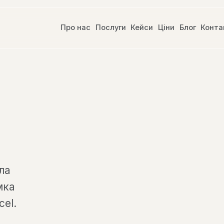
Про нас
Послуги
Кейси
Ціни
Блог
Конта
ла
мка
cel.