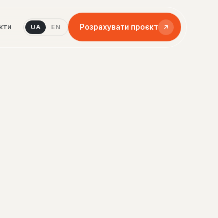
Розрахувати проєкт
кти
UA
EN